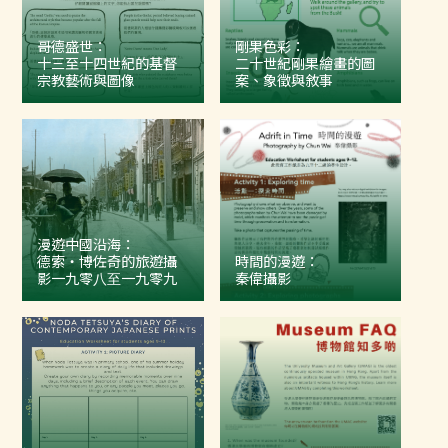
哥德盛世：
剛果色彩：
十三至十四世紀的基督
二十世紀剛果繪畫的圖
宗教藝術與圖像
案、象徵與敘事
漫遊中國沿海：
德索‧博佐奇的旅遊攝
時間的漫遊：
影⼀九零⼋⾄⼀九零九
秦偉攝影