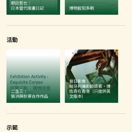
野⽥哲也：
⽇本當代版畫⽇記
博物館知多啲
活動
昔日影像：
匈牙利攝影師德索・博
二生三：
佐奇在香港（只提供英
張洪與秋麥合作作品
文版本）
示範