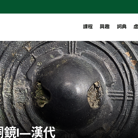
課程
興趣
詞典
銅鏡I—漢代