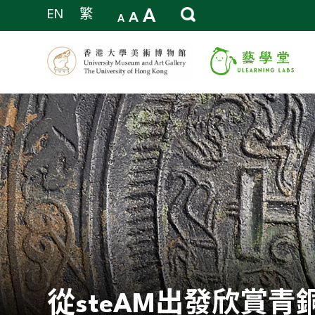
A
EN
繁
A
A
從steAM出發欣賞青