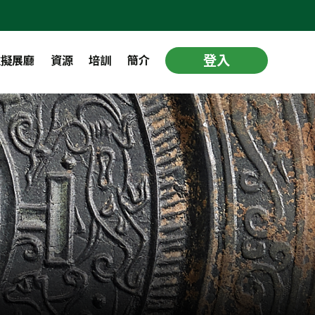
登入
虛擬展廳
資源
培訓
簡介