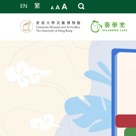
A
EN
繁
A
A